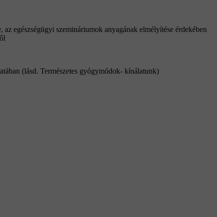
re, az egészségügyi szemináriumok anyagának elmélyítése érdekében
ől
atában (lásd. Természetes gyógymódok- kínálatunk)