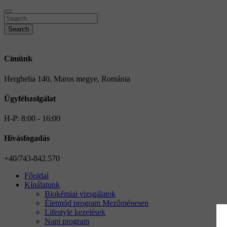
Search
Címünk
Herghelia 140, Maros megye, Románia
Ügyfélszolgálat
H-P: 8:00 - 16:00
Hívásfogadás
+40/743-842.570
Főoldal
Kínálatunk
Biokémiai vizsgálatok
Életmód program Mezőménesen
Lifestyle kezelések
Napi program