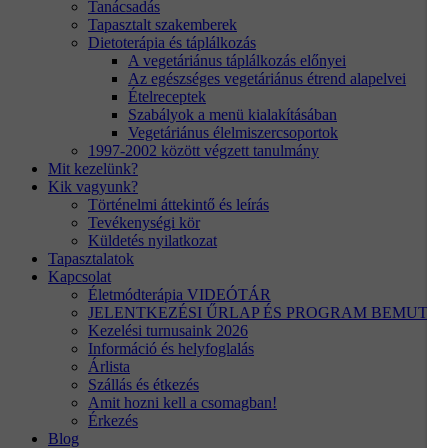
Tanácsadás
Tapasztalt szakemberek
Dietoterápia és táplálkozás
A vegetáriánus táplálkozás előnyei
Az egészséges vegetáriánus étrend alapelvei
Ételreceptek
Szabályok a menü kialakításában
Vegetáriánus élelmiszercsoportok
1997-2002 között végzett tanulmány
Mit kezelünk?
Kik vagyunk?
Történelmi áttekintő és leírás
Tevékenységi kör
Küldetés nyilatkozat
Tapasztalatok
Kapcsolat
Életmódterápia VIDEÓTÁR
JELENTKEZÉSI ŰRLAP ÉS PROGRAM BEMUTA
Kezelési turnusaink 2026
Információ és helyfoglalás
Árlista
Szállás és étkezés
Amit hozni kell a csomagban!
Érkezés
Blog