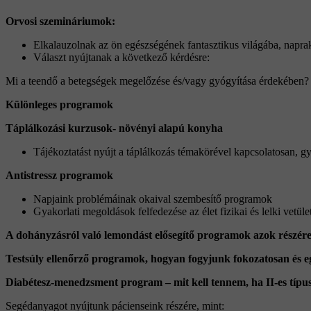
Orvosi szemináriumok:
Elkalauzolnak az ön egészségének fantasztikus világába, napra
Választ nyújtanak a következő kérdésre:
Mi a teendő a betegségek megelőzése és/vagy gyógyítása érdekében?
Különleges programok
Táplálkozási kurzusok- növényi alapú konyha
Tájékoztatást nyújt a táplálkozás témakörével kapcsolatosan, gya
Antistressz programok
Napjaink problémáinak okaival szembesítő programok
Gyakorlati megoldások felfedezése az élet fizikai és lelki vetül
A dohányzásról való lemondást elősegítő programok azok részére,
Testsúly ellenőrző programok, hogyan fogyjunk fokozatosan és eg
Diabétesz-menedzsment program – mit kell tennem, ha II-es típ
Segédanyagot nyújtunk pácienseink részére, mint: