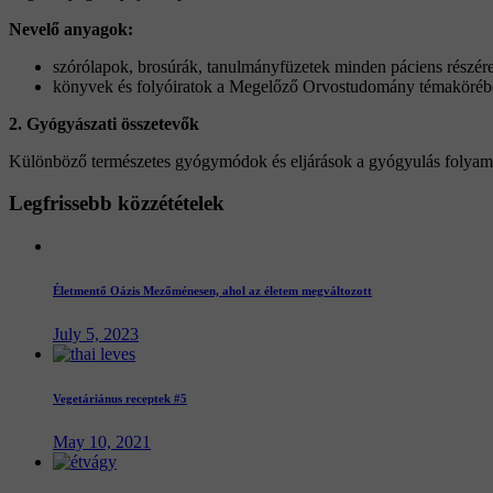
Nevelő anyagok:
szórólapok, brosúrák, tanulmányfüzetek minden páciens részé
könyvek és folyóiratok a Megelőző Orvostudomány témaköréb
2. Gyógyászati összetevők
Különböző természetes gyógymódok és eljárások a gyógyulás folyam
Legfrissebb
közzétételek
Életmentő Oázis Mezőménesen, ahol az életem megváltozott
July 5, 2023
Vegetáriánus receptek #5
May 10, 2021