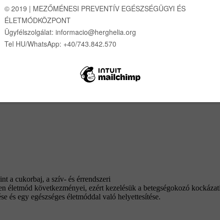
t a cukorbaj, a szív- és érrendszeri
en életmód következményei, ezért kezelésük a betegségokozó kockázati
e és egy egészséges életmóddal való helyettesítése.