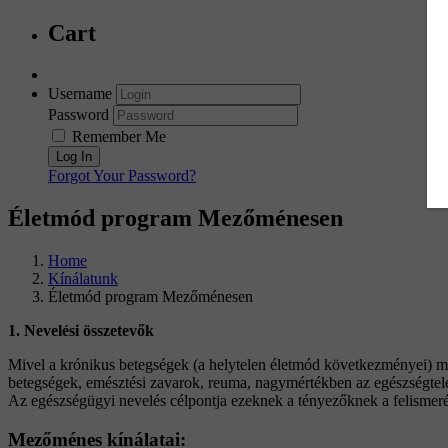
Cart
Username
Password
Remember Me
Forgot Your Password?
Életmód program Mezőménesen
Home
Kínálatunk
Életmód program Mezőménesen
1. Nevelési összetevők
Mivel a krónikus betegségek (a helytelen életmód következményei) min
betegségek, emésztési zavarok, reuma, nagymértékben az egészségtel
Az egészségügyi nevelés célpontja ezeknek a tényezőknek a felismerés
Mezőménes kínálatai: