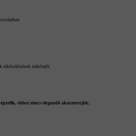
pcsolatban
ek elkészítésének mikéntjét
épzelik, ehhez nincs elegendő akaraterejük.