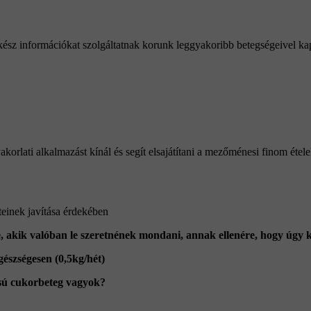
kész információkat szolgáltatnak korunk leggyakoribb betegségeivel ka
korlati alkalmazást kínál és segít elsajátítani a mezőménesi finom étel
eteinek javítása érdekében
 akik valóban le szeretnének mondani, annak ellenére, hogy úgy k
észségesen (0,5kg/hét)
usú cukorbeteg vagyok?