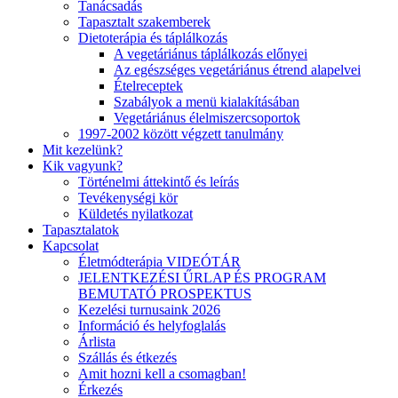
Tanácsadás
Tapasztalt szakemberek
Dietoterápia és táplálkozás
A vegetáriánus táplálkozás előnyei
Az egészséges vegetáriánus étrend alapelvei
Ételreceptek
Szabályok a menü kialakításában
Vegetáriánus élelmiszercsoportok
1997-2002 között végzett tanulmány
Mit kezelünk?
Kik vagyunk?
Történelmi áttekintő és leírás
Tevékenységi kör
Küldetés nyilatkozat
Tapasztalatok
Kapcsolat
Életmódterápia VIDEÓTÁR
JELENTKEZÉSI ŰRLAP ÉS PROGRAM
BEMUTATÓ PROSPEKTUS
Kezelési turnusaink 2026
Információ és helyfoglalás
Árlista
Szállás és étkezés
Amit hozni kell a csomagban!
Érkezés