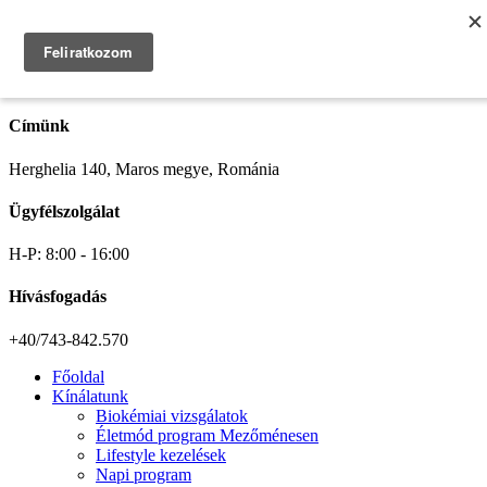
Search
Címünk
Herghelia 140, Maros megye, Románia
Ügyfélszolgálat
H-P: 8:00 - 16:00
Hívásfogadás
+40/743-842.570
Főoldal
Kínálatunk
Biokémiai vizsgálatok
Életmód program Mezőménesen
Lifestyle kezelések
Napi program