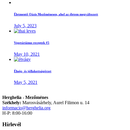
Életmentő Oázis Mezőménesen, ahol az életem megváltozott
July 5, 2023
Vegetáriánus receptek #5
May 10, 2021
Éhség- és jóllakottságérzet
May 5, 2021
Herghelia - Mezőménes
Székhely:
Marosvásárhely, Aurel Filimon u. 14
informacio@herghelia.org
H-P: 8:00-16:00
Hírlevél