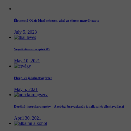
Életmentő Oázis Mezőménesen, ahol az életem megváltozott
July 5, 2023
Vegetáriánus receptek #5
May 10, 2021
Éhség- és jóllakottságérzet
May 5, 2021
Deréktáji porckorongsérv – A sebészi beavatkozás javallatai és ellenjavallatai
April 30, 2021