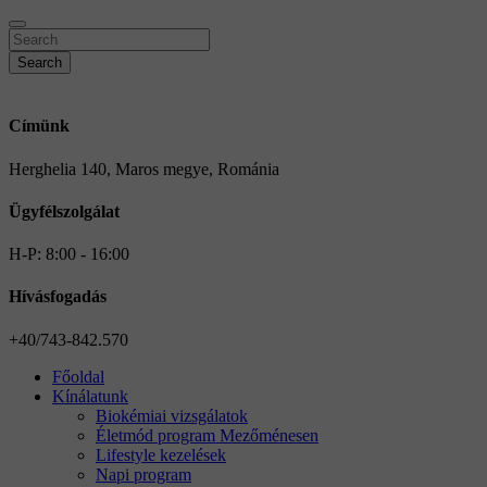
Search
Címünk
Herghelia 140, Maros megye, Románia
Ügyfélszolgálat
H-P: 8:00 - 16:00
Hívásfogadás
+40/743-842.570
Főoldal
Kínálatunk
Biokémiai vizsgálatok
Életmód program Mezőménesen
Lifestyle kezelések
Napi program