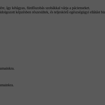
, így kétágyas, fürdőszobás szobákkal várja a pácienseket.
dolgozott képzésben részesültek, és teljeskörű egészségügyi ellátást b
iumainkra.
umainkra.