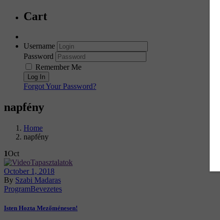
Cart
Username
Password
Remember Me
Forgot Your Password?
napfény
Home
napfény
1
Oct
October 1, 2018
By
Szabi Madaras
ProgramBevezetes
Isten Hozta
Mezőménesen!