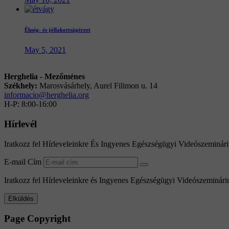
Éhség- és jóllakottságérzet
May 5, 2021
Herghelia - Mezőménes
Székhely:
Marosvásárhely, Aurel Filimon u. 14
informacio@herghelia.org
H-P: 8:00-16:00
Hírlevél
Iratkozz fel Hírleveleinkre És Ingyenes Egészségügyi Videószeminár
E-mail Cím
Iratkozz fel Hírleveleinkre és Ingyenes Egészségügyi Videószeminári
Page Copyright