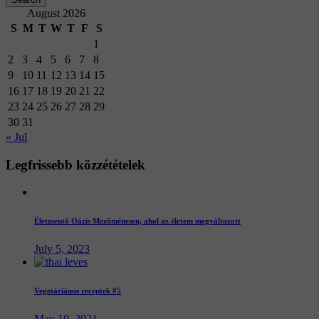
August 2026
S
M
T
W
T
F
S
1
2
3
4
5
6
7
8
9
10
11
12
13
14
15
16
17
18
19
20
21
22
23
24
25
26
27
28
29
30
31
« Jul
Legfrissebb
közzétételek
Életmentő Oázis Mezőménesen, ahol az életem megváltozott
July 5, 2023
Vegetáriánus receptek #5
May 10, 2021