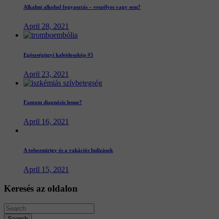
Alkalmi alkohol fogyasztás – veszélyes vagy sem?
April 28, 2021
Egészségügyi kaleidoszkóp #5
April 23, 2021
Fantom diagnózis lenne?
April 16, 2021
A tobozmirigy és a vakációs bulizások
April 15, 2021
Keresés
az
oldalon
Search