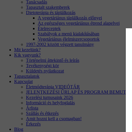
Tanácsadás
Tapasztalt szakemberek
Dietoterápia és táplálkozás
A vegetáriánus táplálkozás előnyei
Az egészséges vegetáriánus étrend alapelvei
Ételreceptek
Szabályok a menü kialakításában
Vegetáriánus élelmiszercsoportok
1997-2002 között végzett tanulmány
Mit kezelünk?
Kik vagyunk?
Történelmi áttekintő és leírás
Tevékenységi kör
Küldetés nyilatkozat
Tapasztalatok
Kapcsolat
Életmódterápia VIDEÓTÁR
JELENTKEZÉSI ŰRLAP ÉS PROGRAM BEMUTA
Kezelési turnusaink 2026
Információ és helyfoglalás
Árlista
Szállás és étkezés
Amit hozni kell a csomagban!
Érkezés
Blog