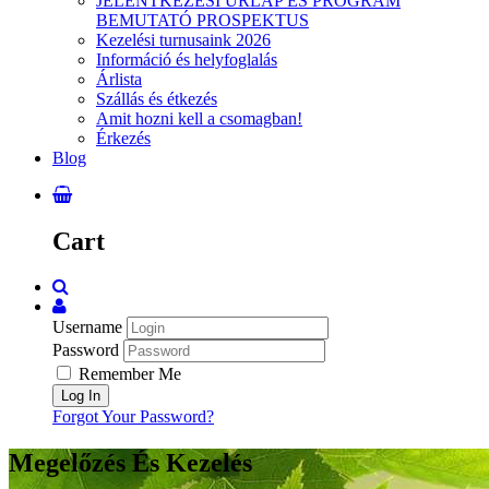
JELENTKEZÉSI ŰRLAP ÉS PROGRAM
BEMUTATÓ PROSPEKTUS
Kezelési turnusaink 2026
Információ és helyfoglalás
Árlista
Szállás és étkezés
Amit hozni kell a csomagban!
Érkezés
Blog
Cart
Username
Password
Remember Me
Forgot Your Password?
Megelőzés És Kezelés