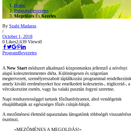
Home
ProgramBevezetes
Megelőzés
És
Kezelés
By
Szabi Madaras
/
October 1, 2018
0
Likes
2,639
Views
0
ProgramBevezetes
A
New Start
módszert alkalmazó központunkra jellemző a növényi
alapú koleszterinmentes diéta. Különlegesen és szigorúan
megtervezett, személyreszabott táplálkozási programmal rendelkezünk
amely kiváló eredményeket hoz emelkedett koleszterin-, triglicerid-, a
vércukorszint esetén, vagy ha valaki pusztán fogyni szeretne.
Napi rendszerességgel tartunk főzőtanfolyamot, ahol vendégeink
elsajátíthatják az egészséges főzés csínját-bínját.
A mezőménesi életmód tapasztalata látogatóink többségét visszatérésr
ösztönzi.
«MEZŐMÉNES A MEGOLDÁS!»