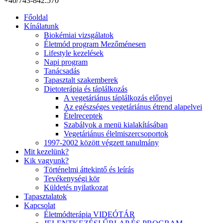
+40/743-842.570
Főoldal
Kínálatunk
Biokémiai vizsgálatok
Életmód program Mezőménesen
Lifestyle kezelések
Napi program
Tanácsadás
Tapasztalt szakemberek
Dietoterápia és táplálkozás
A vegetáriánus táplálkozás előnyei
Az egészséges vegetáriánus étrend alapelvei
Ételreceptek
Szabályok a menü kialakításában
Vegetáriánus élelmiszercsoportok
1997-2002 között végzett tanulmány
Mit kezelünk?
Kik vagyunk?
Történelmi áttekintő és leírás
Tevékenységi kör
Küldetés nyilatkozat
Tapasztalatok
Kapcsolat
Életmódterápia VIDEÓTÁR