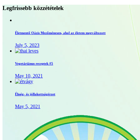
Legfrissebb
közzétételek
Életmentő Oázis Mezőménesen, ahol az életem megváltozott
July 5, 2023
Vegetáriánus receptek #5
May 10, 2021
Éhség- és jóllakottságérzet
May 5, 2021