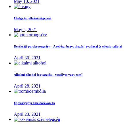
May 10, 2021
Éhség- és jóllakottságérzet
May 5, 2021
Deréktáji porckorongsérv – A sebészi beavatkozás javallatai és ellenjavallatai
April 30, 2021
Alkalmi alkohol fogyasztás – veszélyes vagy sem?
April 28, 2021
Egészségügyi kaleidoszkóp #5
April 23, 2021