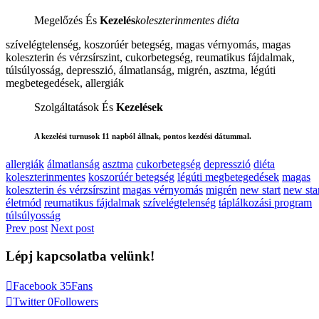
Megelőzés És
Kezelés
koleszterinmentes diéta
szívelégtelenség, koszorúér betegség, magas vérnyomás, magas
koleszterin és vérzsírszint, cukorbetegség, reumatikus fájdalmak,
túlsúlyosság, depresszió, álmatlanság, migrén, asztma, légúti
megbetegedések, allergiák
Szolgáltatások És
Kezelések
A kezelési turnusok 11 napból állnak, pontos kezdési dátummal.
allergiák
álmatlanság
asztma
cukorbetegség
depresszió
diéta
koleszterinmentes
koszorúér betegség
légúti megbetegedések
magas
koleszterin és vérzsírszint
magas vérnyomás
migrén
new start
new sta
életmód
reumatikus fájdalmak
szívelégtelenség
táplálkozási program
túlsúlyosság
Prev post
Next post
Lépj
kapcsolatba
velünk!
Facebook
35
Fans
Twitter
0
Followers