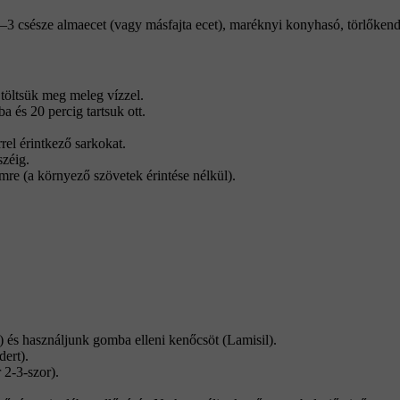
3 csésze almaecet (vagy másfajta ecet), maréknyi konyhasó, törlőken
töltsük meg meleg vízzel.
 és 20 percig tartsuk ott.
rel érintkező sarkokat.
széig.
re (a környező szövetek érintése nélkül).
) és használjunk gomba elleni kenőcsöt (Lamisil).
dert).
 2-3-szor).