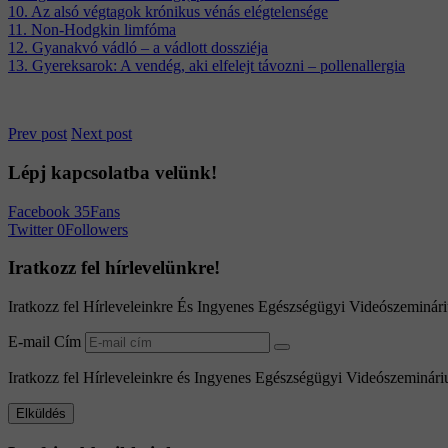
10. Az alsó végtagok krónikus vénás elégtelensége
11. Non-Hodgkin limfóma
12. Gyanakvó vádló – a vádlott dossziéja
13. Gyereksarok: A vendég, aki elfelejt távozni – pollenallergia
Prev post
Next post
Lépj
kapcsolatba
velünk!
Facebook
35
Fans
Twitter
0
Followers
Iratkozz
fel
hírlevelünkre!
Iratkozz fel Hírleveleinkre És Ingyenes Egészségügyi Videószeminár
E-mail Cím
Iratkozz fel Hírleveleinkre és Ingyenes Egészségügyi Videószeminári