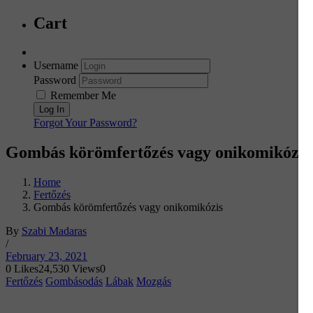
Cart
Username
Password
Remember Me
Forgot Your Password?
Gombás körömfertőzés vagy onikomikózis
Home
Fertőzés
Gombás körömfertőzés vagy onikomikózis
By
Szabi Madaras
/
February 23, 2021
0
Likes
24,530
Views
0
Fertőzés
Gombásodás
Lábak
Mozgás