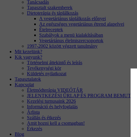
Tanácsadás
Tapasztalt szakemberek
Dietoterápia és táplálkozás
A vegetáriánus táplálkozás előnyei
Az egészséges vegetáriánus étrend alapelvei
Ételreceptek
Szabályok a menü kialakításában
Vegetáriánus élelmiszercsoportok
1997-2002 között végzett tanulmány
Mit kezelünk?
Kik vagyunk?
Történelmi áttekintő és leírás
Tevékenységi kör
Küldetés nyilatkozat
Tapasztalatok
Kapcsolat
Életmódterápia VIDEÓTÁR
JELENTKEZÉSI ŰRLAP ÉS PROGRAM BEMUTA
Kezelési turnusaink 2026
Információ és helyfoglalás
Árlista
Szállás és étkezés
Amit hozni kell a csomagban!
Érkezés
Blog