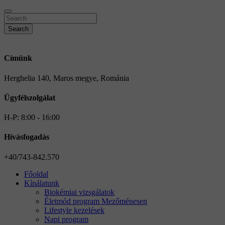
Search
Címünk
Herghelia 140, Maros megye, Románia
Ügyfélszolgálat
H-P: 8:00 - 16:00
Hívásfogadás
+40/743-842.570
Főoldal
Kínálatunk
Biokémiai vizsgálatok
Életmód program Mezőménesen
Lifestyle kezelések
Napi program