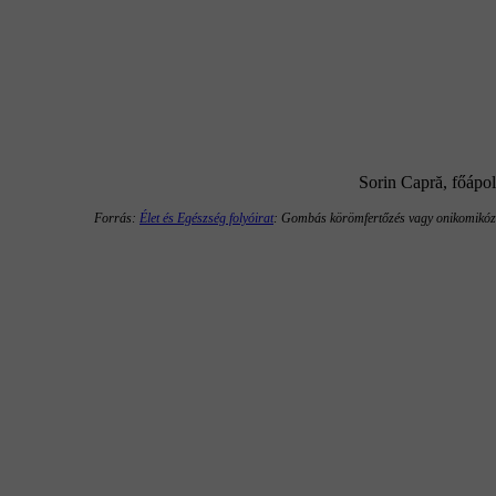
Sorin Capră, főápo
Forrás:
Élet és Egészség folyóirat
: Gombás körömfertőzés vagy onikomikóz