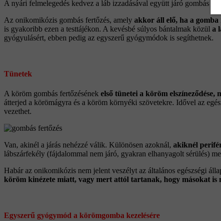
A nyári felmelegedés kedvez a láb izzadásával együtt járó gombás fer
Az onikomikózis gombás fertőzés, amely
akkor áll elő, ha a gomba
is gyakoribb ezen a testtájékon. A kevésbé súlyos bántalmak közül
a 
gyógyulásért, ebben pedig az egyszerű gyógymódok is segíthetnek.
Tünetek
A köröm gombás fertőzésének
első tünetei a köröm elszíneződése,
átterjed a körömágyra és a köröm környéki szövetekre. Idővel az egés
vezethet.
Van, akinél a járás nehézzé válik. Különösen azoknál,
akiknél perifér
lábszárfekély (fájdalommal nem járó, gyakran elhanyagolt sérülés) meg
Habár az onikomikózis nem jelent veszélyt az általános egészségi áll
köröm kinézete miatt, vagy mert attól tartanak, hogy másokat is
Egyszerű gyógymód a körömgomba kezelésére