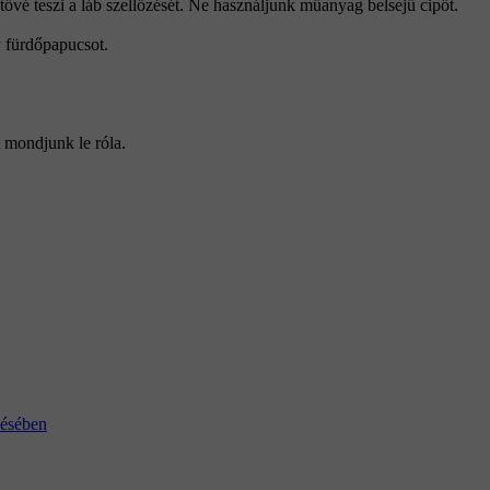
etővé teszi a láb szellőzését. Ne használjunk műanyag belsejű cipőt.
 fürdőpapucsot.
t mondjunk le róla.
lésében