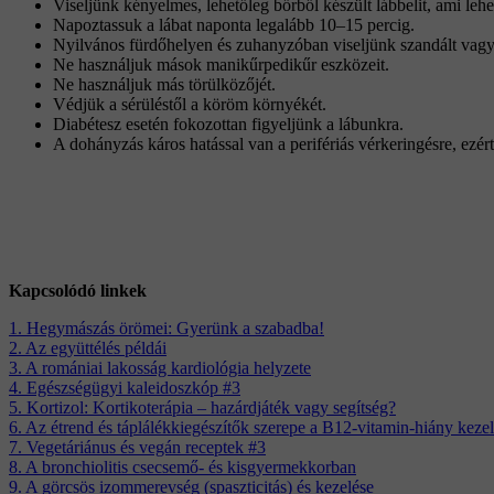
Viseljünk kényelmes, lehetőleg bőrből készült lábbelit, ami leh
Napoztassuk a lábat naponta legalább 10–15 percig.
Nyilvános fürdőhelyen és zuhanyzóban viseljünk szandált vagy
Ne használjuk mások manikűrpedikűr eszközeit.
Ne használjuk más törülközőjét.
Védjük a sérüléstől a köröm környékét.
Diabétesz esetén fokozottan figyeljünk a lábunkra.
A dohányzás káros hatással van a perifériás vérkeringésre, ezér
Kapcsolódó linkek
1. Hegymászás örömei: Gyerünk a szabadba!
2. Az együttélés példái
3. A romániai lakosság kardiológia helyzete
4. Egészségügyi kaleidoszkóp #3
5. Kortizol: Kortikoterápia – hazárdjáték vagy segítség?
6. Az étrend és táplálékkiegészítők szerepe a B12-vitamin-hiány keze
7. Vegetáriánus és vegán receptek #3
8. A bronchiolitis csecsemő- és kisgyermekkorban
9. A görcsös izommerevség (spaszticitás) és kezelése