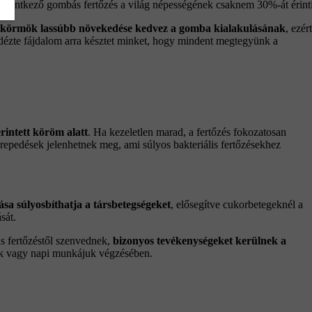
 jelentkező gombás fertőzés a világ népességének csaknem 30%-át érinti
bkörmök lassúbb növekedése kedvez a gomba kialakulásának
, ezért
dézte fájdalom arra késztet minket, hogy mindent megtegyünk a
rintett köröm alatt
. Ha kezeletlen marad, a fertőzés fokozatosan
 repedések jelenhetnek meg, ami súlyos bakteriális fertőzésekhez
átása súlyosbíthatja a társbetegségeket
, elősegítve cukorbetegeknél a
sát.
ás fertőzéstől szenvednek,
bizonyos tevékenységeket kerülnek a
ek vagy napi munkájuk végzésében.