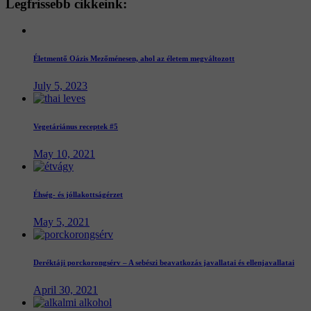
Legfrissebb
cikkeink:
Életmentő Oázis Mezőménesen, ahol az életem megváltozott
July 5, 2023
Vegetáriánus receptek #5
May 10, 2021
Éhség- és jóllakottságérzet
May 5, 2021
Deréktáji porckorongsérv – A sebészi beavatkozás javallatai és ellenjavallatai
April 30, 2021