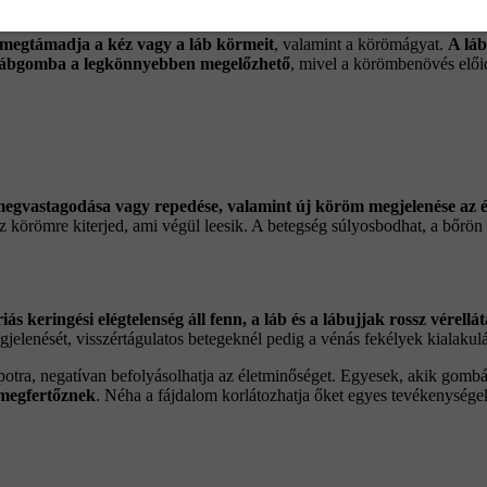
tőzések kialakulásának. A lábujjak körmein, főleg a hüvelykujj körmén
 megtámadja a kéz vagy a láb körmeit
, valamint a körömágyat.
A lá
lábgomba a legkönnyebben megelőzhető
, mivel a körömbenövés elői
 megvastagodása vagy repedése, valamint új köröm megjelenése az é
z körömre kiterjed, ami végül leesik. A betegség súlyosbodhat, a bőrön
iás keringési elégtelenség áll fenn, a láb és a lábujjak rossz vérell
jelenését, visszértágulatos betegeknél pedig a vénás fekélyek kialakulá
apotra, negatívan befolyásolhatja az életminőséget. Egyesek, akik gomb
 megfertőznek
. Néha a fájdalom korlátozhatja őket egyes tevékenység