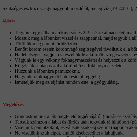
Szükséges eszközök: egy nagyobb mosdótál, meleg víz (39–40 °C), 2–
Eljárás
Tegyünk egy tálba maréknyi sót és 2-3 csésze almaecetet, majd 
Mossuk meg a lábunkat vízzel és szappannal, majd tegyük a tálba
Töröljük meg pamut törülközővel.
Benőtt köröm esetén körömvágó segítségével távolítsuk el a bőr
Ha lehetséges, vágjuk és reszeljük le a körmöt az egészséges ré
Vágjunk le egy vékony fokhagymaszeletet és helyezzük a köröm
Rögzítsük sebtapasszal a körömhöz a fokhagymaszeletet.
Húzzunk a lábunkra pamutzoknit.
Hagyjuk a fokhagymát hatni estétől reggelig.
Ismételjük meg az eljárást minden este, a gyógyulásig.
Megelőzés
Gondoskodjunk a láb megfelelő higiéniájáról (mosás és szárítás
Tartsuk szárazon a lábat és fürdés után tegyünk rá hintőport (pú
Viseljünk pamutzoknit, és váltsuk szükség szerint (naponta akár
Ne viseljünk szűk cipőt, amitől kisebesedhet a lábujjunk.